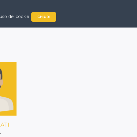
.
SE HISTORY
RICHIEDI DEMO
ACCEDI
IT
EN
'uso dei cookie.
CHIUDI
ATI
r