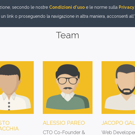
gazione, secondo le nostre
Condizioni d'uso
e le norme sulla
Privacy
HOME
PERCHÈ BEECODE?
COME FUNZIONA?
TEAM
CA
 link o proseguendo la navigazione in altra maniera, acconsenti all
Team
STO
ALESSIO PAREO
JACOPO GAL
ACCHIA
CTO Co-Founder &
Web Develope