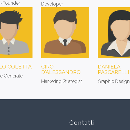
-Founder
Developer
LO COLETTA
CIRO
DANIELA
D'ALESSANDRO
PASCARELLI
re Generale
Marketing Strategist
Graphic Design
Contatti